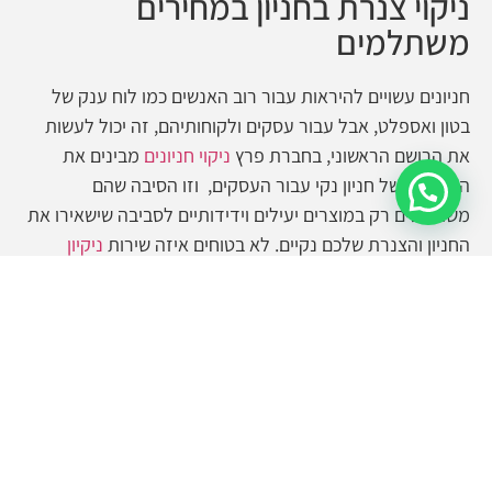
ניקוי צנרת בחניון במחירים
משתלמים
חניונים עשויים להיראות עבור רוב האנשים כמו לוח ענק של
בטון ואספלט, אבל עבור עסקים ולקוחותיהם, זה יכול לעשות
את הרושם הראשוני, בחברת פרץ
ניקוי חניונים
מבינים את
החשיבות של חניון נקי עבור העסקים, וזו הסיבה שהם
קבלו הצעה מהירה
משתמשים רק במוצרים יעילים וידידותיים לסביבה שישאירו את
החניון והצנרת שלכם נקיים. לא בטוחים איזה שירות
ניקיון
חניונים
אתם צריכים? צרו קשר עם פרץ
חברת ניקוי חניונים
,
וקבלו ייעוץ ללא תוספת תשלום.
הכנסו לערוץ היוטיוב שלנו ועקבו אחרינו
כאן
.
צרו קשר עימנו
מלאו את הטופס ונחזור אליכם בהקדם: